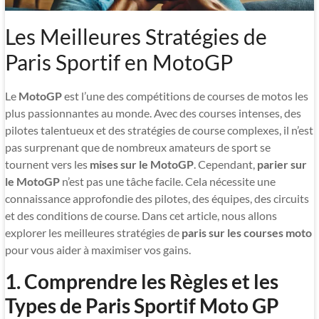
Les Meilleures Stratégies de
Paris Sportif en MotoGP
Le
MotoGP
est l’une des compétitions de courses de motos les
plus passionnantes au monde. Avec des courses intenses, des
pilotes talentueux et des stratégies de course complexes, il n’est
pas surprenant que de nombreux amateurs de sport se
tournent vers les
mises sur le MotoGP
. Cependant,
parier sur
le MotoGP
n’est pas une tâche facile. Cela nécessite une
connaissance approfondie des pilotes, des équipes, des circuits
et des conditions de course. Dans cet article, nous allons
explorer les meilleures stratégies de
paris sur les courses moto
pour vous aider à maximiser vos gains.
1. Comprendre les Règles et les
Types de Paris Sportif Moto GP