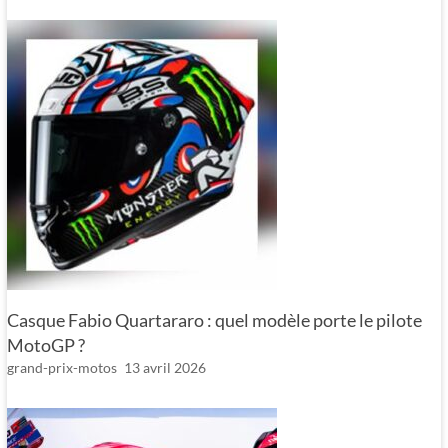
Casque Fabio Quartararo : quel modèle porte le pilote
MotoGP ?
grand-prix-motos
13 avril 2026