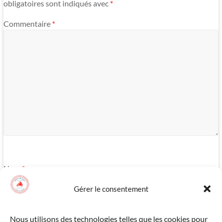
obligatoires sont indiqués avec
*
Commentaire
*
Nom
*
Gérer le consentement
Nous utilisons des technologies telles que les cookies pour