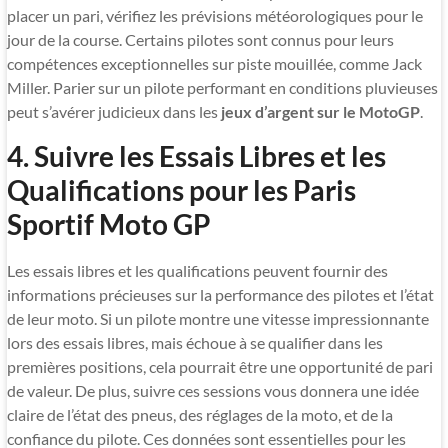
placer un pari, vérifiez les prévisions météorologiques pour le
jour de la course. Certains pilotes sont connus pour leurs
compétences exceptionnelles sur piste mouillée, comme Jack
Miller. Parier sur un pilote performant en conditions pluvieuses
peut s’avérer judicieux dans les
jeux d’argent sur le MotoGP
.
4. Suivre les Essais Libres et les
Qualifications pour les Paris
Sportif Moto GP
Les essais libres et les qualifications peuvent fournir des
informations précieuses sur la performance des pilotes et l’état
de leur moto. Si un pilote montre une vitesse impressionnante
lors des essais libres, mais échoue à se qualifier dans les
premières positions, cela pourrait être une opportunité de pari
de valeur. De plus, suivre ces sessions vous donnera une idée
claire de l’état des pneus, des réglages de la moto, et de la
confiance du pilote. Ces données sont essentielles pour les