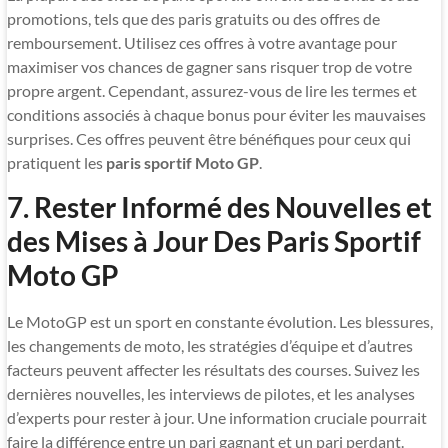
promotions, tels que des paris gratuits ou des offres de
remboursement. Utilisez ces offres à votre avantage pour
maximiser vos chances de gagner sans risquer trop de votre
propre argent. Cependant, assurez-vous de lire les termes et
conditions associés à chaque bonus pour éviter les mauvaises
surprises. Ces offres peuvent être bénéfiques pour ceux qui
pratiquent les
paris sportif Moto GP
.
7. Rester Informé des Nouvelles et
des Mises à Jour Des Paris Sportif
Moto GP
Le MotoGP est un sport en constante évolution. Les blessures,
les changements de moto, les stratégies d’équipe et d’autres
facteurs peuvent affecter les résultats des courses. Suivez les
dernières nouvelles, les interviews de pilotes, et les analyses
d’experts pour rester à jour. Une information cruciale pourrait
faire la différence entre un pari gagnant et un pari perdant.